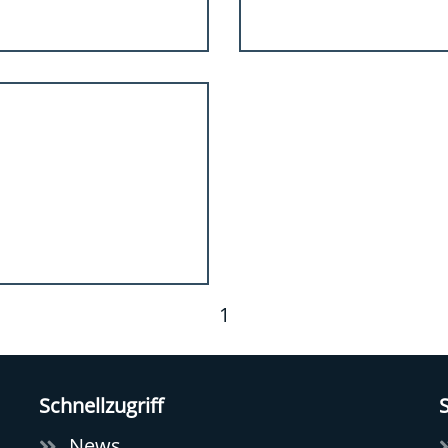
1
Schnellzugriff
S
News