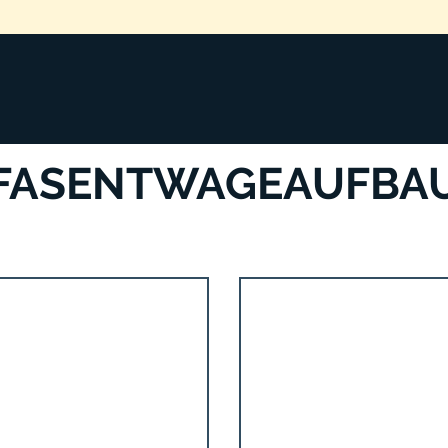
| Fasentwageaufbau
März 2011
FASENTWAGEAUFBA